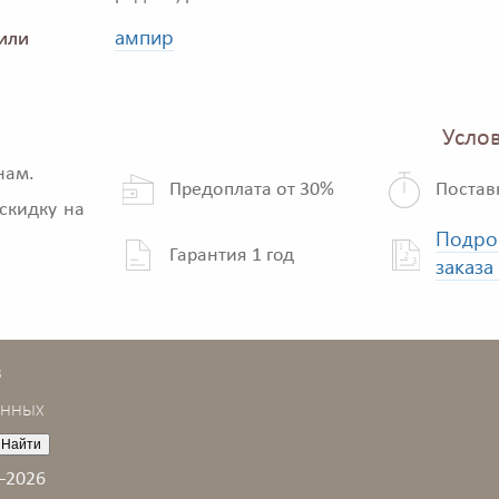
ампир
или
Услов
нам.
Предоплата от 30%
Постав
скидку на
Подро
Гарантия 1 год
заказа
в
анных
–2026