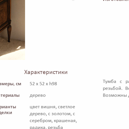
Характеристики
Тумба с р
змеры, см
52 x 52 x h98
резьбой. 
териалы
дерево
Возможны д
рианты
цвет вишня, светлое
делки
дерево, с золотом, с
серебром, крашеная,
радика, резьба