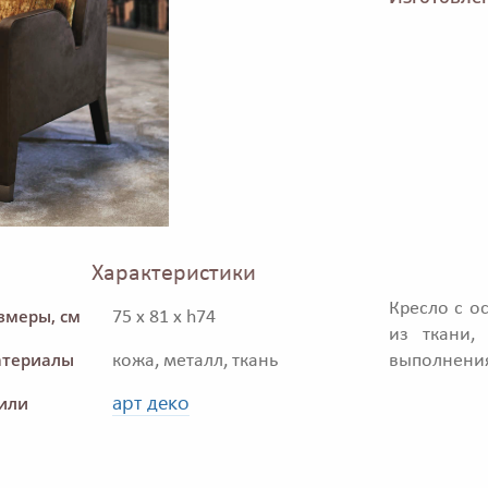
Характеристики
Кресло с о
змеры, см
75 x 81 x h74
из ткани,
териалы
кожа, металл, ткань
выполнени
арт деко
или