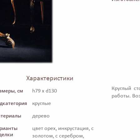
Характеристики
Круглый с
змеры, см
h79 x d130
работы. Во
дкатегория
круглые
териалы
дерево
рианты
цвет орех, инкрустация, с
делки
золотом, с серебром,