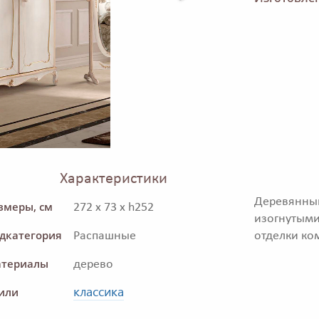
Характеристики
Деревянны
змеры, см
272 x 73 x h252
изогнуты
дкатегория
Распашные
отделки ко
териалы
дерево
классика
или