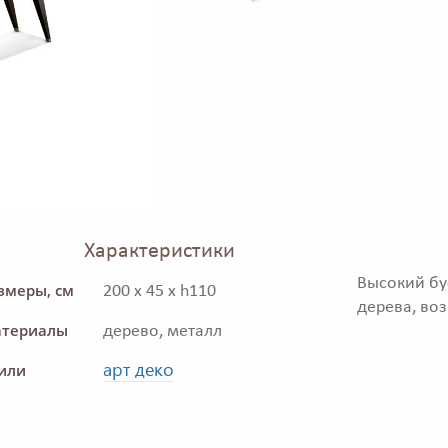
Характеристики
Высокий бу
змеры, см
200 x 45 x h110
дерева, во
териалы
дерево, металл
арт деко
или