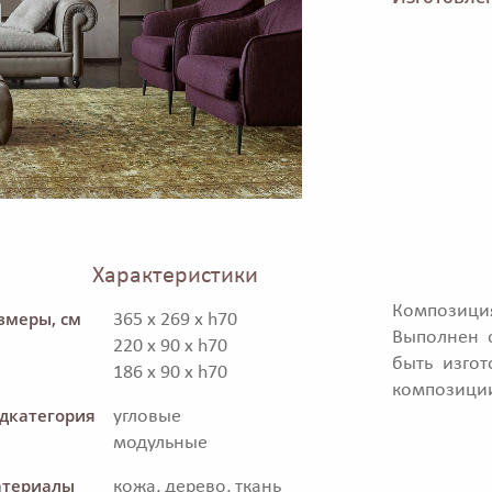
Характеристики
Композици
змеры, см
365 x 269 x h70
Выполнен с
220 x 90 x h70
быть изго
186 x 90 x h70
композиции
дкатегория
угловые
модульные
териалы
кожа, дерево, ткань