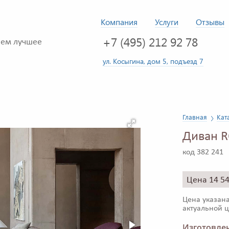
Компания
Услуги
Отзывы
+7 (495) 212 92 78
ем лучшее
ул. Косыгина, дом 5, подъезд 7
Главная
Кат
Диван R
код 382 241
Цена 14 5
Цена указана
актуальной ц
Изготовлен