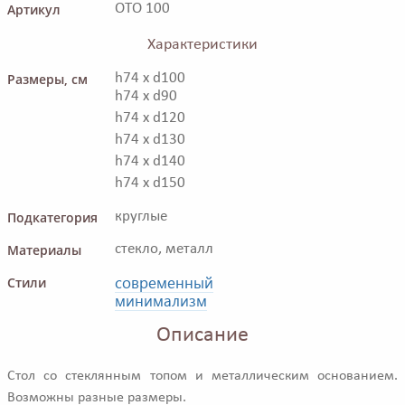
Артикул
OTO 100
Характеристики
Размеры, см
h74 x d100
h74 x d90
h74 x d120
h74 x d130
h74 x d140
h74 x d150
Подкатегория
круглые
Материалы
стекло, металл
современный
Стили
минимализм
Описание
Стол со стеклянным топом и металлическим основанием.
Возможны разные размеры.