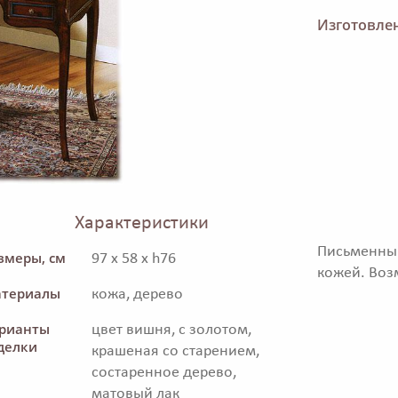
Изготовлен
Характеристики
Письменны
змеры, см
97 x 58 x h76
кожей. Воз
териалы
кожа, дерево
рианты
цвет вишня, с золотом,
делки
крашеная со старением,
состаренное дерево,
матовый лак