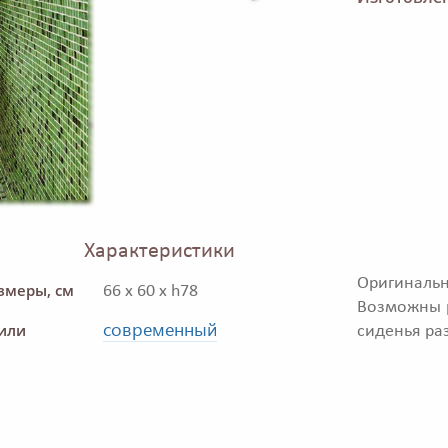
Характеристики
Оригинальн
змеры, см
66 x 60 x h78
Возможны р
современный
или
сиденья ра