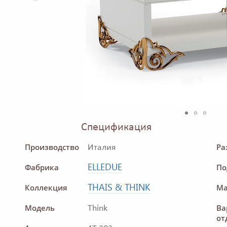
Спецификация
Производство
Ра
Италия
ELLEDUE
Фабрика
По
THAIS & THINK
Коллекция
Ма
Модель
Ва
Think
от