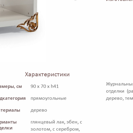
Характеристики
Журнальный
змеры, см
90 x 70 x h41
отделки (р
дкатегория
прямоугольные
дерево, тем
териалы
дерево
рианты
глянцевый лак, эбен, с
делки
золотом, с серебром,