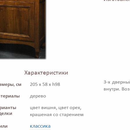
Характеристики
3-х дверны
змеры, см
205 x 58 x h98
внутри. Во
териалы
дерево
рианты
цвет вишня, цвет орех,
делки
крашеная со старением
классика
или