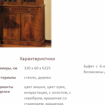
Характеристики
Буфет с 6
змеры, см
320 x 60 x h225
Возможны д
териалы
стекло, дерево
рианты
цвет вишня, цвет орех,
делки
инкрустация, с золотом, с
серебром, крашеная со
старением, крашеная,