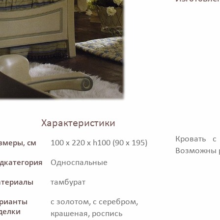
Характеристики
Кровать с
змеры, см
100 x 220 x h100 (90 x 195)
Возможны р
дкатегория
Односпальные
териалы
тамбурат
рианты
с золотом, с серебром,
делки
крашеная, роспись