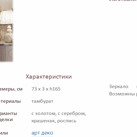
Характеристики
Зеркало 
змеры, см
73 x 3 x h165
Возможны р
териалы
тамбурат
рианты
с золотом, с серебром,
делки
крашеная, роспись
арт деко
или