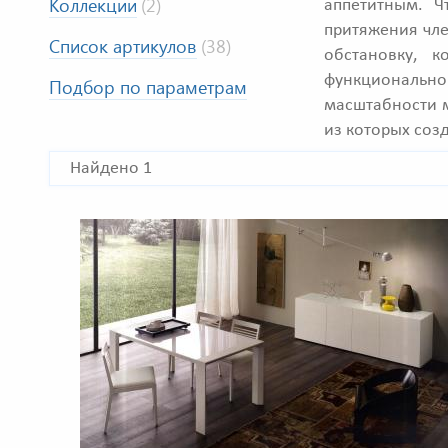
Коллекции
(2)
аппетитным. Ч
притяжения чле
Список артикулов
(38)
обстановку, к
функционально
Подбор по параметрам
масштабности м
из которых соз
Найдено 1