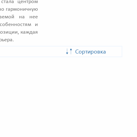
 стала центром
ьно гармоничную
агаемой на нее
особенностям и
позиции, каждая
рьера.
Сортировка