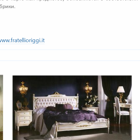
брики.
ww.fratellioriggi.it