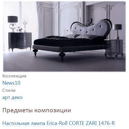
Пример композиции для спальни. В композицию
входят кровать, тумбочка, комод, настольная лампа
Фабрика
CORTE ZARI
Коллекция
News10
Стили
арт деко
Предметы композиции
Настольная лампа Erica-Roll CORTE ZARI 1476-R