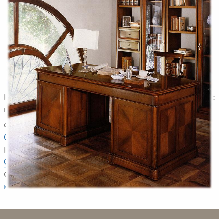
Композиция для кабинета. В композицию входят:
книжный шкаф, письменный стол, кресло.
Фабрика
GNOATO FRATELLI
Коллекция
COLLEZIONI
Стили
классика