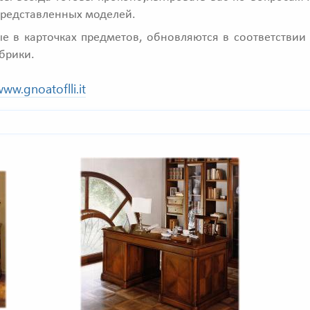
представленных моделей.
е в карточках предметов, обновляются в соответстви
брики.
ww.gnoatoflli.it