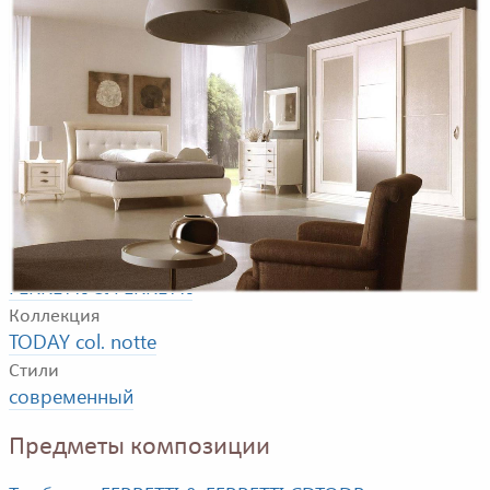
Композиция для спадбной комнаты. В композицию
входят: двуспальная кровать, тумбочка, комод,
туалетный столик, зеркало, стул, шкаф.
Фабрика
FERRETTI & FERRETTI
Коллекция
TODAY col. notte
Стили
современный
Предметы композиции