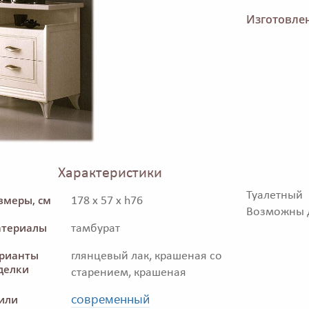
Изготовлен
Характеристики
Туалетны
змеры, см
178 x 57 x h76
Возможны д
териалы
тамбурат
рианты
глянцевый лак, крашеная со
делки
старением, крашеная
современный
или