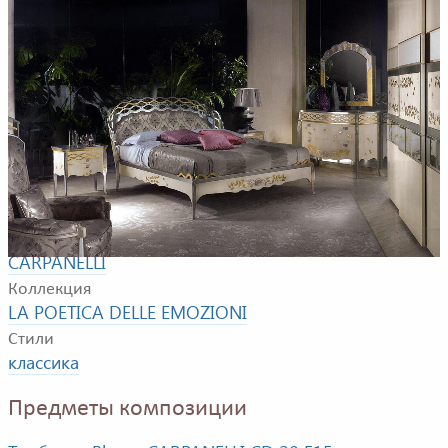
Пример композиции для спальни. В композицию
входят кровать, прикроватная тумбочка, комод,
зеркало, шкаф
Фабрика
CARPANELLI
Коллекция
LA POETICA DELLE EMOZIONI
Стили
классика
Предметы композиции