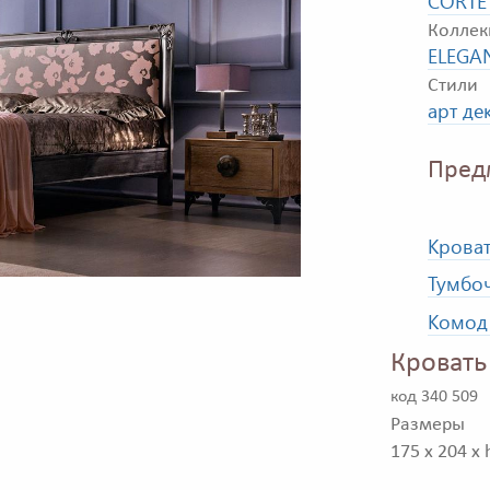
CORTE
Коллек
ELEGA
Стили
арт де
Пред
Кроват
Тумбоч
Комод 
Кровать
код 340 509
Размеры
175 x 204 x