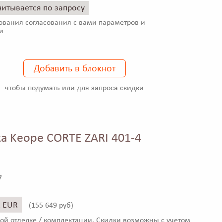
читывается по запросу
ования согласования с вами параметров и
и
Добавить в блокнот
чтобы подумать или для запроса скидки
а Keope CORTE ZARI 401-4
7
1 EUR
(
155 649 руб)
ой отделке / комплектации. Скидки возможны с учетом