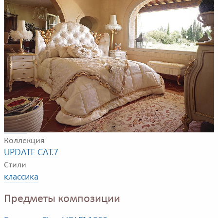
Композиция для спальной комнаты. В композицию
входят: односпальная кровать. тумбочка, комод,
банкетка, настольная лампа.
Фабрика
VOLPI
Коллекция
UPDATE CAT.7
Стили
классика
Предметы композиции