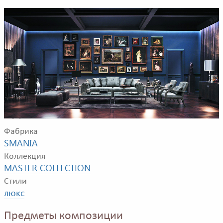
Пример композиции для гостиной комнаты. В
композицию входятт: диван, 2 журнальных столика, 2
кресла, 2 пуфа, 2 подставки, комод, письменный стол,
стул, настольная и напольная лампа.
Фабрика
SMANIA
Коллекция
MASTER COLLECTION
Стили
люкс
Предметы композиции