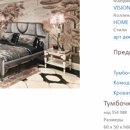
Фабри
VISIO
Коллек
HOME 
Стили
арт де
Пред
Тумбоч
Комод
Крова
Тумбочк
код 354 088
Размеры
60 x 50 x h6