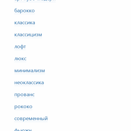
барокко
классика
классицизм
лофт
люкс
минимализм
неоклассика
прованс
рококо
современный
фьюжн