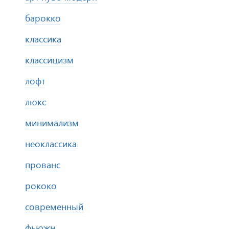
барокко
классика
классицизм
лофт
люкс
минимализм
неоклассика
прованс
рококо
современный
фьюжн