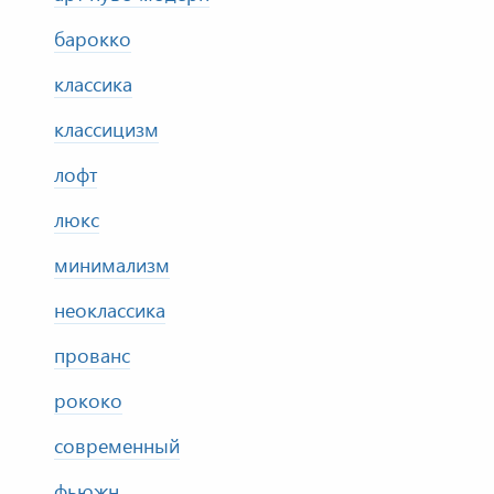
барокко
классика
классицизм
лофт
люкс
минимализм
неоклассика
прованс
рококо
современный
фьюжн