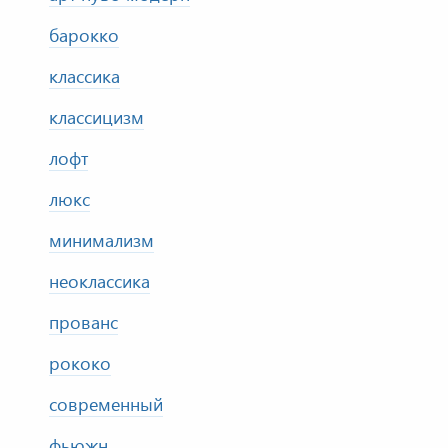
барокко
классика
классицизм
лофт
люкс
минимализм
неоклассика
прованс
рококо
современный
фьюжн