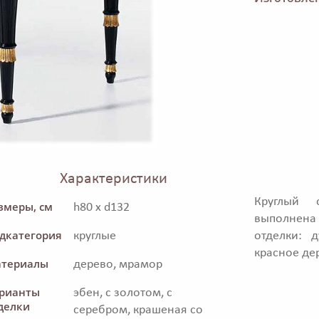
Характеристики
Круглый 
змеры, см
h80 x d132
выполнена
дкатегория
круглые
отделки: 
красное дер
териалы
дерево, мрамор
рианты
эбен, с золотом, с
делки
серебром, крашеная со