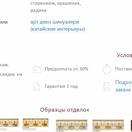
старением, крашеная,
радика
арт деко
шинуазери
или
(китайские интерьеры)
Услов
нам.
Предоплата от 30%
Постав
скидку на
Подро
Гарантия 1 год
заказа
Образцы отделок