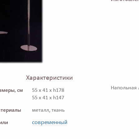
Характеристики
Напольная л
змеры, см
55 x 41 x h178
55 x 41 x h147
териалы
металл, ткань
современный
или