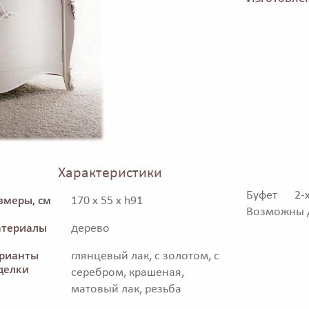
Характеристики
Буфет 2-
змеры, см
170 x 55 x h91
Возможны д
териалы
дерево
рианты
глянцевый лак, с золотом, с
делки
серебром, крашеная,
матовый лак, резьба