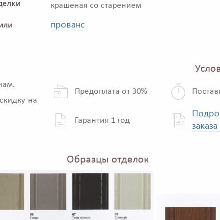
делки
крашеная со старением
прованс
или
Услов
нам.
Предоплата от 30%
Постав
скидку на
Подро
Гарантия 1 год
заказа
Образцы отделок