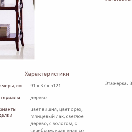
Характеристики
Этажерка. 
змеры, см
91 x 37 x h121
териалы
дерево
рианты
цвет вишня, цвет орех,
делки
глянцевый лак, светлое
дерево, с золотом, с
серебром, крашеная со