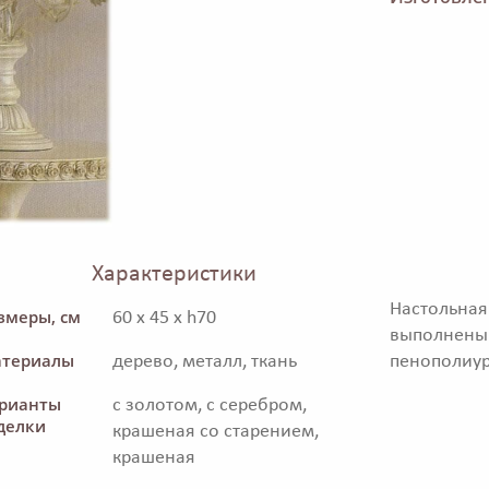
Характеристики
Настольн
змеры, см
60 x 45 x h70
выполнены 
териалы
дерево, металл, ткань
пенополиур
рианты
с золотом, с серебром,
делки
крашеная со старением,
крашеная