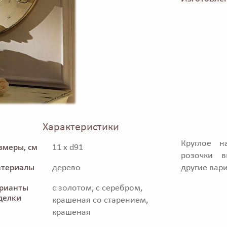
Характеристики
Круглое н
змеры, см
11 x d91
розочки 
териалы
дерево
другие вар
рианты
с золотом, с серебром,
делки
крашеная со старением,
крашеная