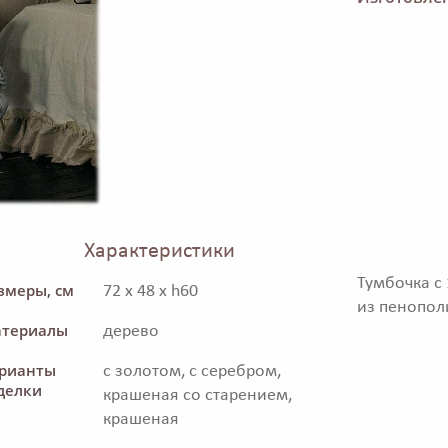
Характеристики
Тумбочка с
змеры, см
72 x 48 x h60
из пенопол
териалы
дерево
рианты
с золотом, с серебром,
делки
крашеная со старением,
крашеная