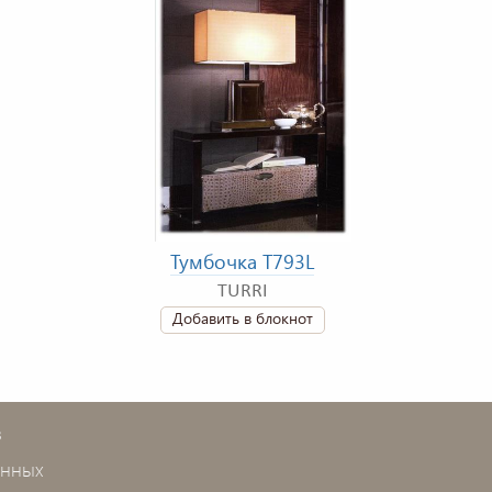
Тумбочка T793L
TURRI
Добавить в блокнот
в
анных