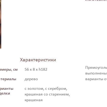
Характеристики
Прямоуголь
змеры, см
56 x 8 x h182
выполнен
териалы
дерево
варианты о
рианты
с золотом, с серебром,
делки
крашеная со старением,
крашеная