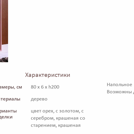
Характеристики
Напольное
змеры, см
80 x 6 x h200
Возможны д
териалы
дерево
рианты
цвет орех, с золотом, с
делки
серебром, крашеная со
старением, крашеная