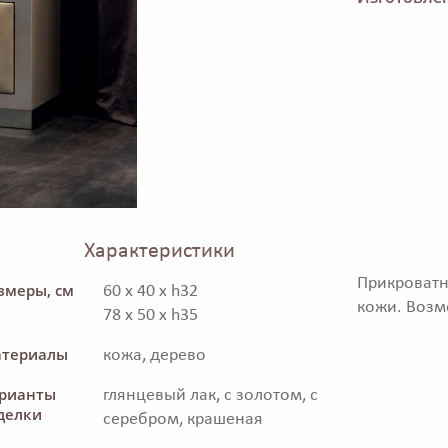
Характеристики
Прикроватн
змеры, см
60 x 40 x h32
кожи. Возм
78 x 50 x h35
териалы
кожа, дерево
рианты
глянцевый лак, с золотом, с
делки
серебром, крашеная