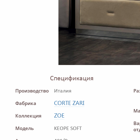
Спецификация
Производство
Ра
Италия
CORTE ZARI
Фабрика
Ма
ZOE
Коллекция
Ва
Модель
KEOPE SOFT
от