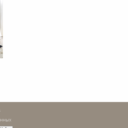
в
анных