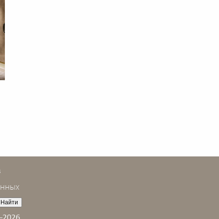
в
анных
–2026