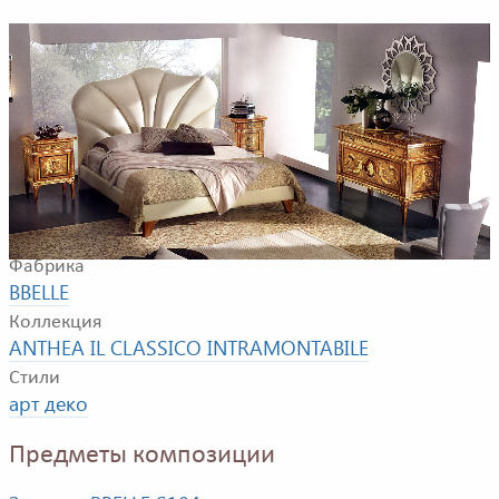
Композиция для спальной комнаты. В композицию
входят: кровать, комод, прикроватная тумбочка и
зеркало.
Фабрика
BBELLE
Коллекция
ANTHEA IL CLASSICO INTRAMONTABILE
Стили
арт деко
Предметы композиции