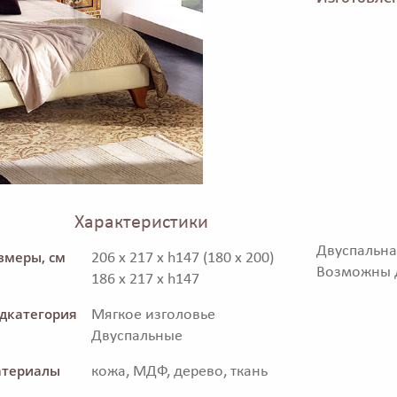
Характеристики
Двуспальн
змеры, см
206 x 217 x h147 (180 x 200)
Возможны д
186 x 217 x h147
дкатегория
Мягкое изголовье
Двуспальные
териалы
кожа, МДФ, дерево, ткань