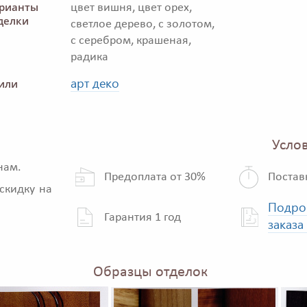
рианты
цвет вишня, цвет орех,
делки
светлое дерево, с золотом,
с серебром, крашеная,
радика
арт деко
или
Услов
нам.
Предоплата от 30%
Постав
скидку на
Подро
Гарантия 1 год
заказа
Образцы отделок