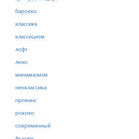
барокко
классика
классицизм
лофт
люкс
минимализм
неоклассика
прованс
рококо
современный
фьюжн