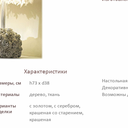
Характеристики
Настольн
змеры, см
h73 x d38
Декоратив
териалы
дерево, ткань
Возможны д
рианты
с золотом, с серебром,
делки
крашеная со старением,
крашеная