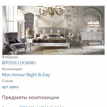
Композиция для спальной комнаты. В композицию
входят: двуспальная кровать, подставка, кресло, комод,
зеркало, напольная и настольная лампы, люстра.
Фабрика
BITOSSI LUCIANO
Коллекция
Mon Amour Night & Day
Стили
арт деко
Предметы композиции