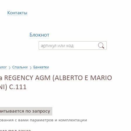
Контакты
Блокнот
алог
Спальни
Банкетки
а REGENCY AGM (ALBERTO E MARIO
I) C.111
читывается по запросу
сования с вами параметров и комплектации
ие под заказ