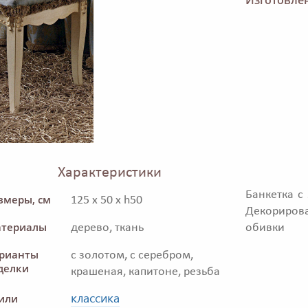
Характеристики
Банкетка с
змеры, см
125 x 50 x h50
Декориро
териалы
дерево, ткань
обивки
рианты
с золотом, с серебром,
делки
крашеная, капитоне, резьба
классика
или