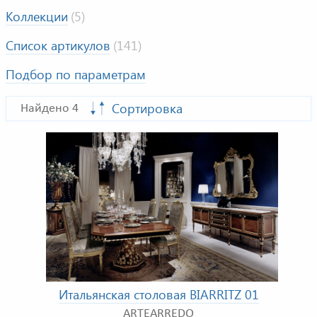
Коллекции
(5)
Список артикулов
(141)
Подбор по параметрам
Сортировка
Найдено 4
Итальянская столовая BIARRITZ 01
ARTEARREDO